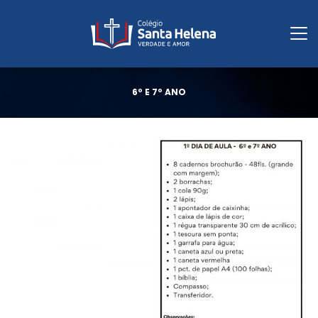
6º E 7º ANO